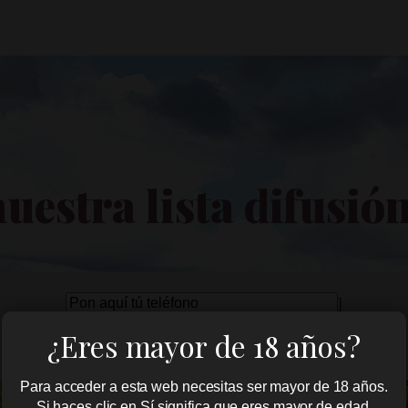
nuestra lista difusi
r
]
or,
¿Eres mayor de 18 años?
a
He leído y aceptado la
Política de Privacidad
e
mpo
Para acceder a esta web necesitas ser mayor de 18 años.
ío.
Si haces clic en Sí significa que eres mayor de edad.