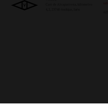
in
Carr de Alcaparrosa, kilómetro
4, 2, 23740 Andújar, Jaén
623