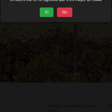
Sí
No
Bodegas Capellanías | Vino
Ha
Vitaca