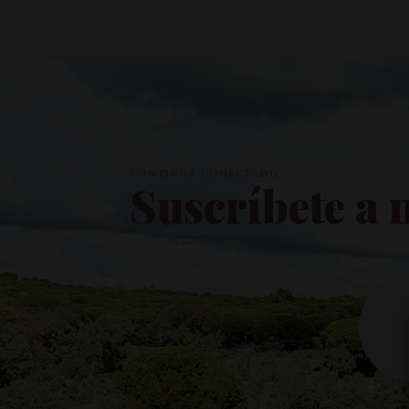
CONTINUA CONECTADO
Suscríbete a 
Po
fav
dej
est
ca
vac