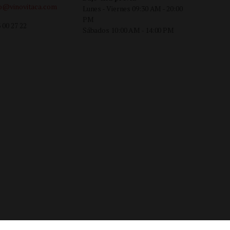
fo@vinovitaca.com
Lunes - Viernes 09:30 AM - 20:00
PM
 00 27 22
Sábados 10:00 AM - 14:00 PM